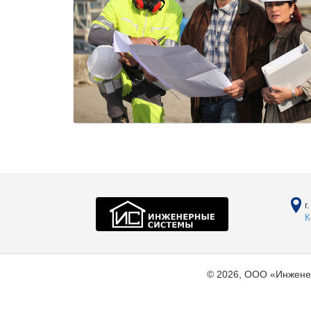
г
К
© 2026, ООО «Инжене