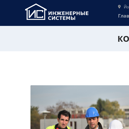
Йо
Гла
КО