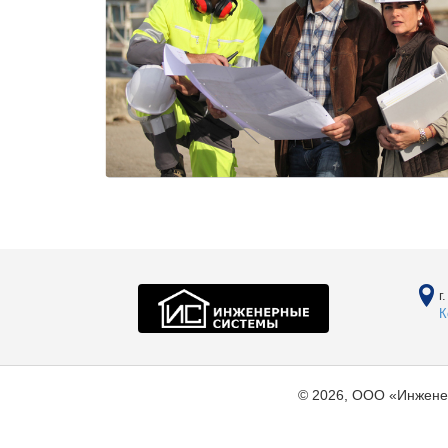
г
К
© 2026, ООО «Инжене