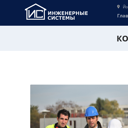
Йо
Гла
КО