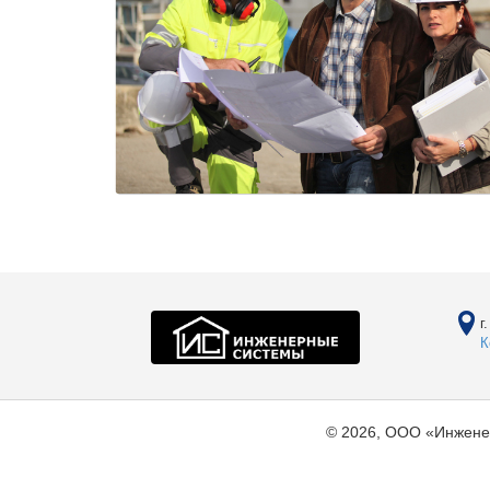
г
К
© 2026, ООО «Инжене