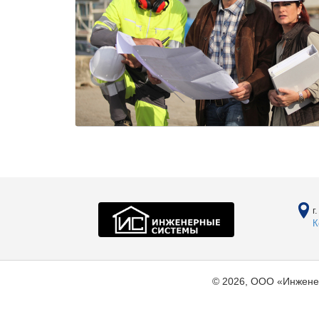
г
К
© 2026, ООО «Инжене