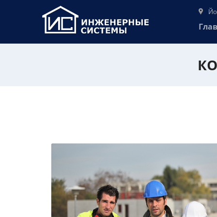
Йо
Гла
КО