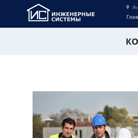
Йо
Гла
КО