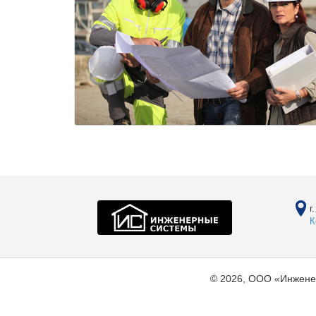
г
К
© 2026, ООО «Инжене