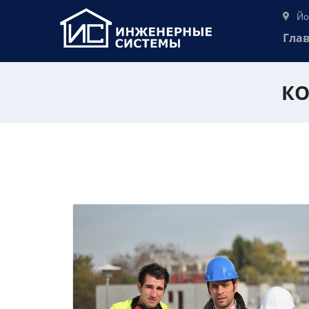
Йо
Гла
КО