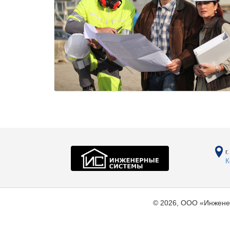
г
К
© 2026, ООО «Инжене