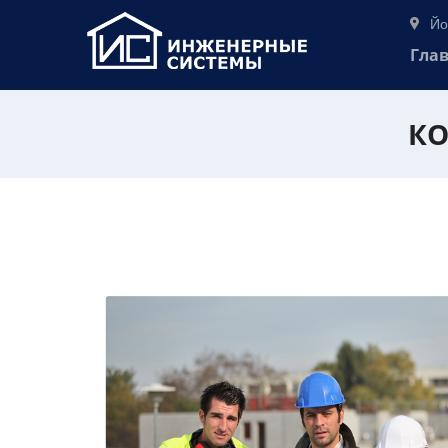
Йо
Гла
КО