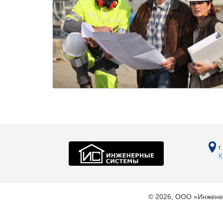
г
К
© 2026, ООО «Инжене