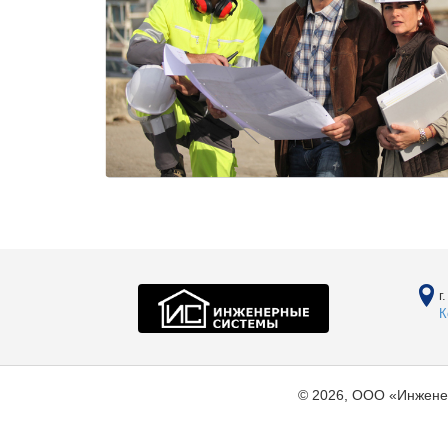
г
К
© 2026, ООО «Инжене