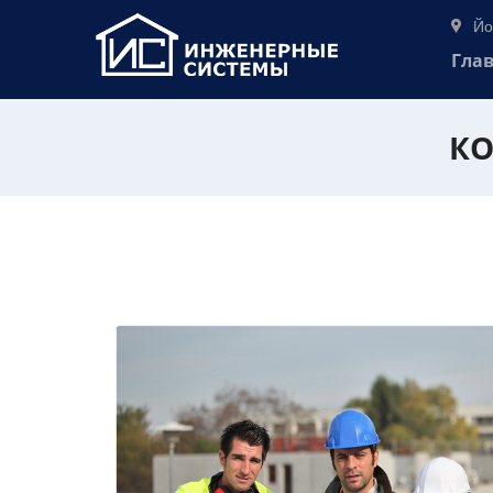
Йо
Гла
КО