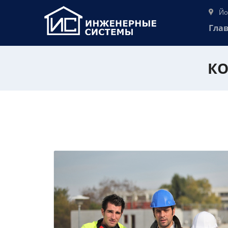
Йо
Гла
КО