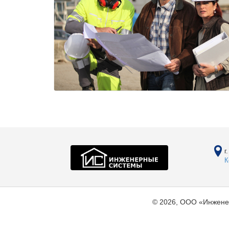
г
К
© 2026, ООО «Инжене