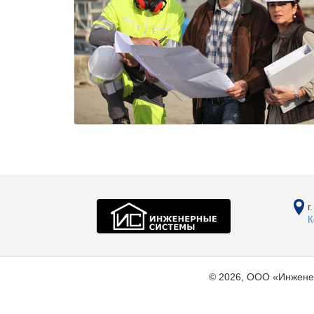
г
К
© 2026, ООО «Инжене