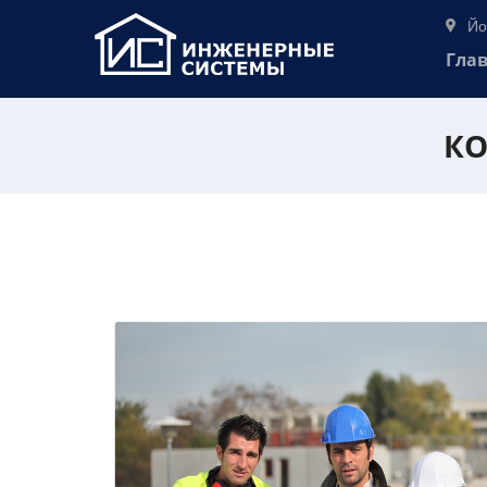
Йо
Гла
КО