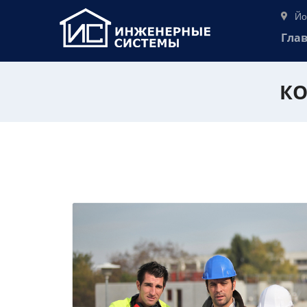
Йо
Гла
КО