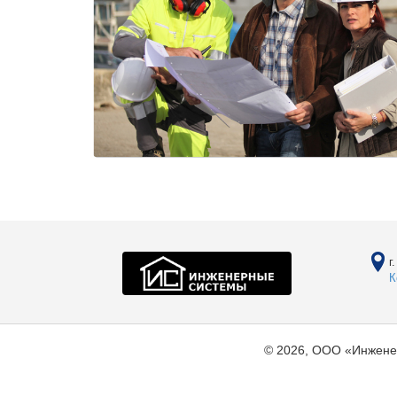
г
К
© 2026, ООО «Инжене