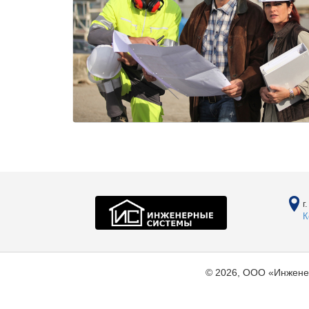
г
К
© 2026, ООО «Инжене