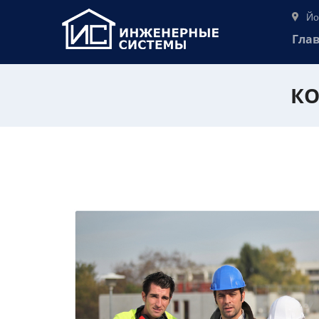
Йо
Гла
КО