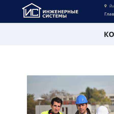
Йо
Гла
КО