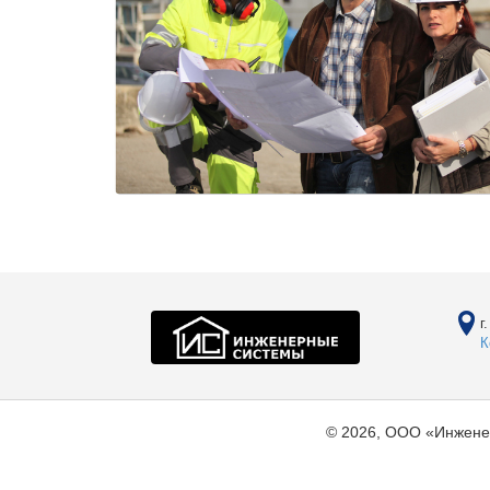
г
К
© 2026, ООО «Инжене