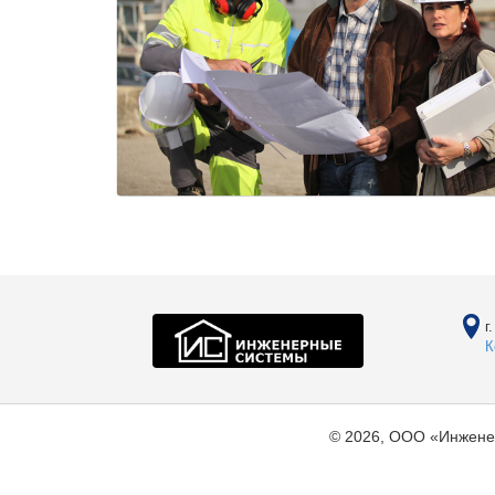
г
К
© 2026, ООО «Инжене