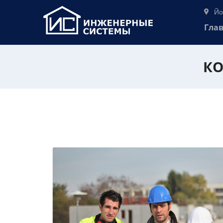
Йо
Гла
КО