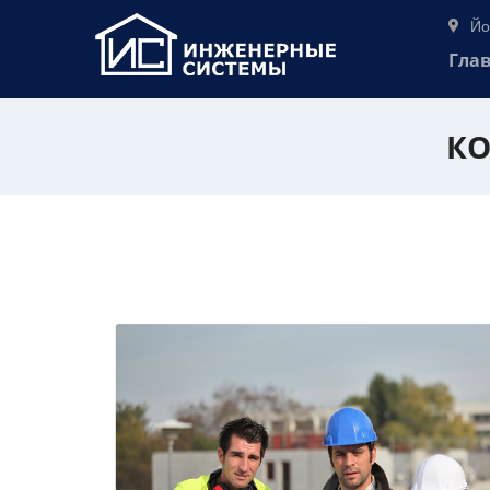
Йо
Гла
КО