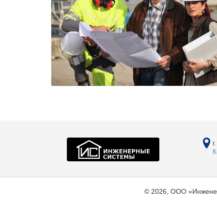
г
К
© 2026, ООО «Инжене