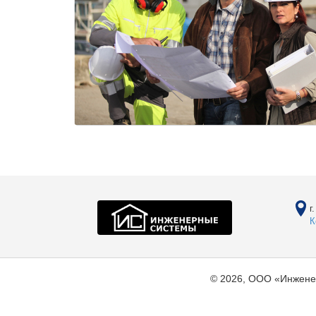
г
К
© 2026, ООО «Инжене