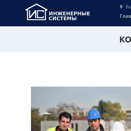
Йо
Гла
КО