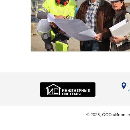
г
К
© 2026, ООО «Инжене