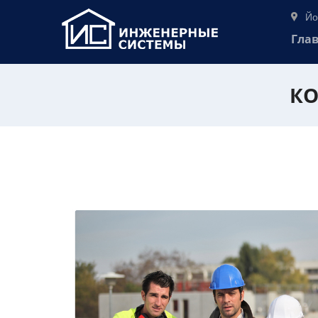
Йо
Гла
КО