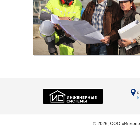
г
К
© 2026, ООО «Инжене