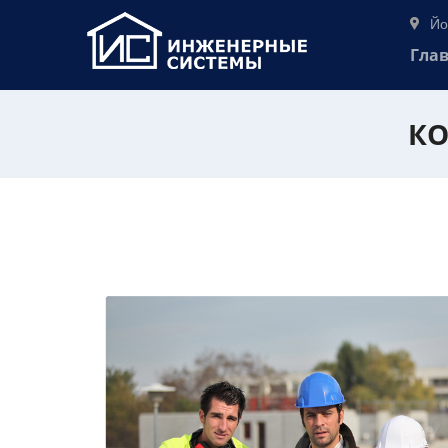
Йо
Гла
КО