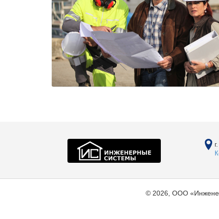
г
К
© 2026, ООО «Инжене