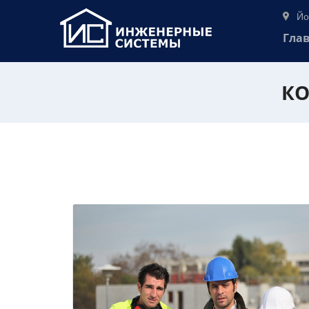
Йо
Гла
КО