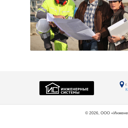
г
К
© 2026, ООО «Инжене