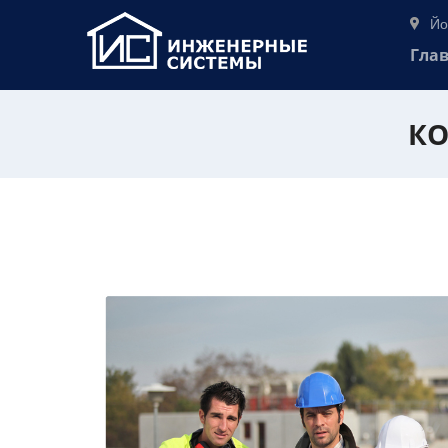
Йо
Гла
КО