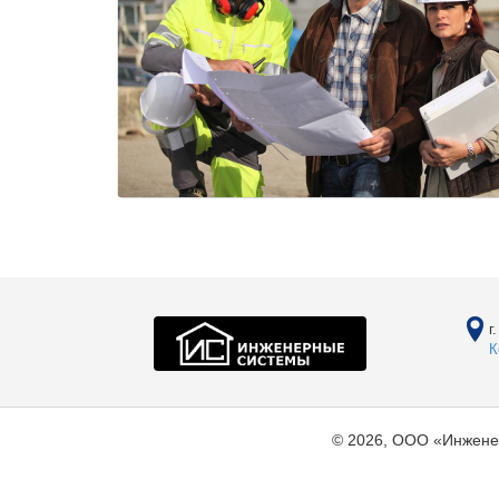
г
К
© 2026, ООО «Инжене