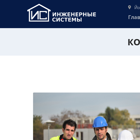
Йо
Гла
КО