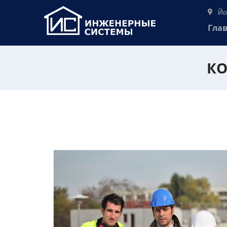
Йо
Гла
КО