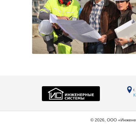
г
К
© 2026, ООО «Инжене