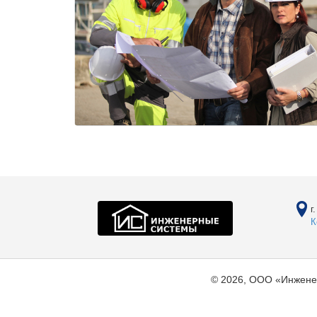
г
К
© 2026, ООО «Инжене