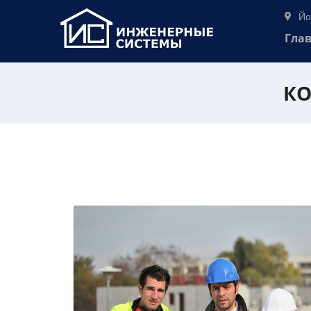
Йо
Гла
КО