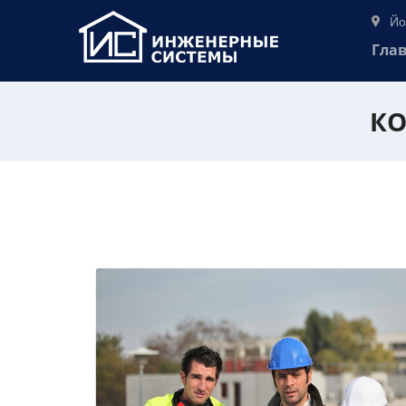
Йо
Гла
КО