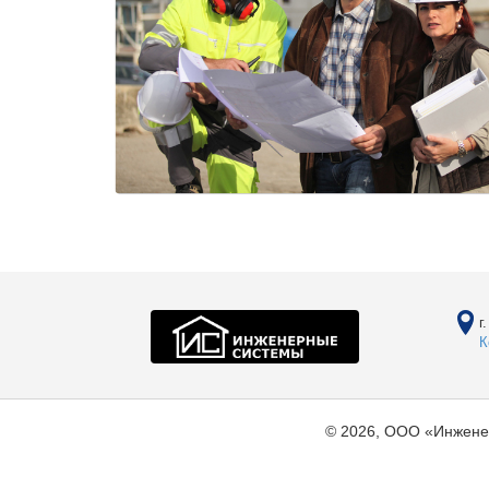
г
К
© 2026, ООО «Инжене