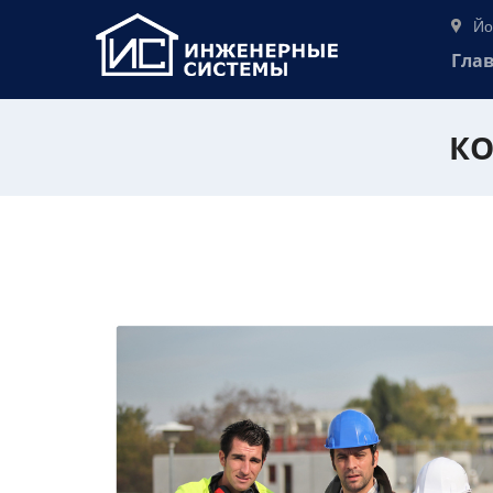
Йо
Гла
КО