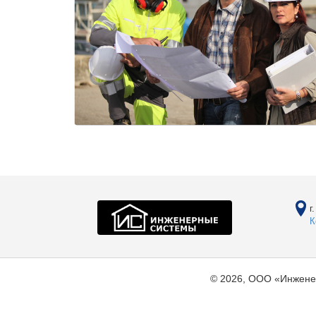
г
К
© 2026, ООО «Инжене