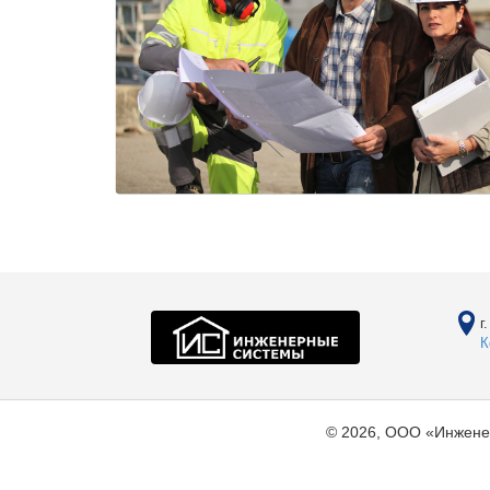
г
К
© 2026, ООО «Инжене