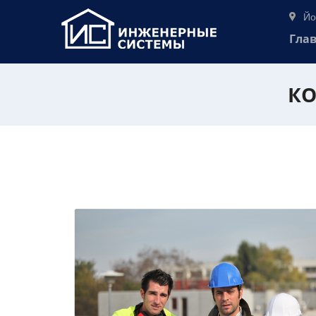
Йо
Гла
КО