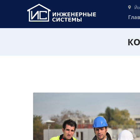
Йо
Гла
КО