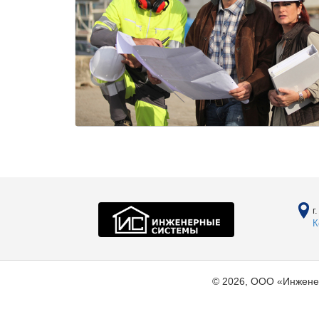
г
К
© 2026, ООО «Инжене