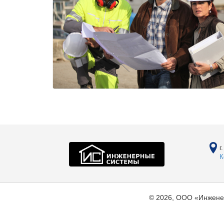
г
К
© 2026, ООО «Инжене