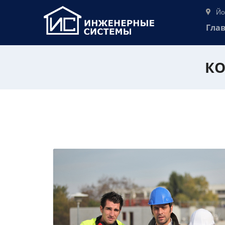
Йо
Гла
КО