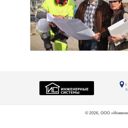
г
К
© 2026, ООО «Инжене