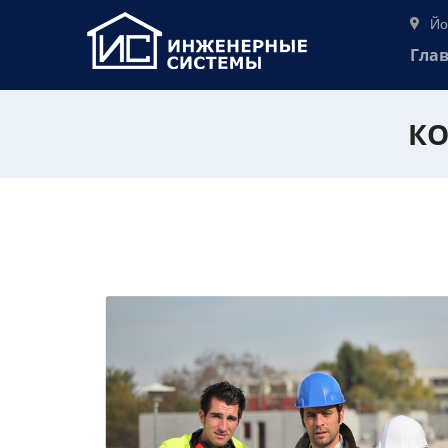
Йо
Гла
КО