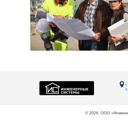
г
К
© 2026, ООО «Инжене