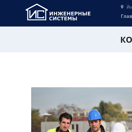
Йо
Гла
КО