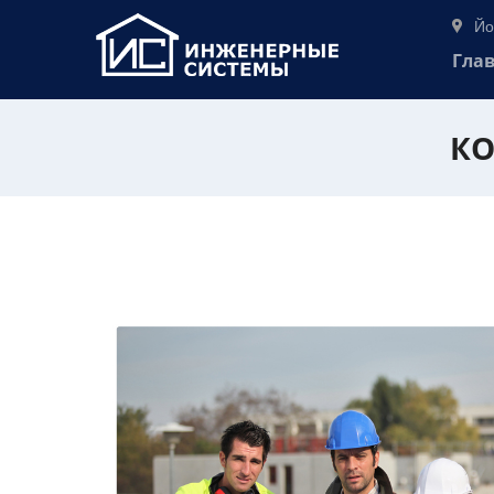
Йо
Гла
КО