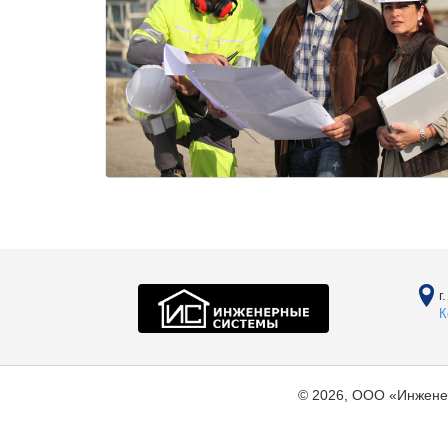
г
К
© 2026, ООО «Инжене