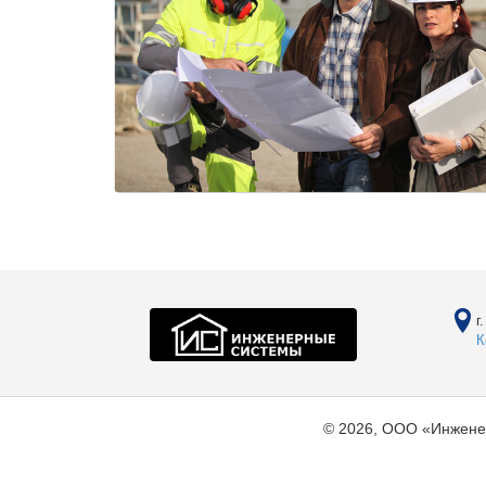
г
К
© 2026, ООО «Инжене