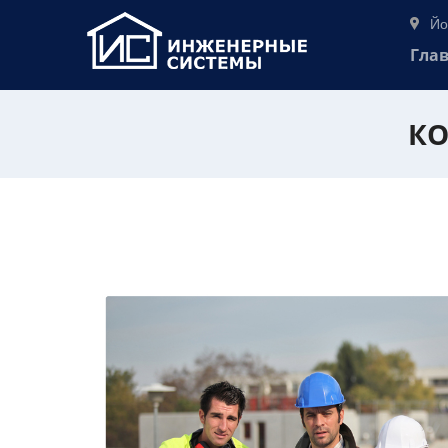
Йо
Гла
КО