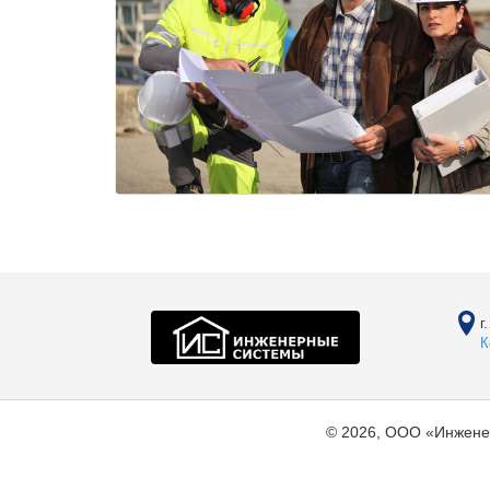
г
К
© 2026, ООО «Инжене