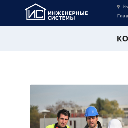
Йо
Гла
КО