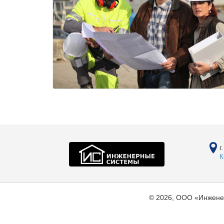
г
К
© 2026, ООО «Инжене