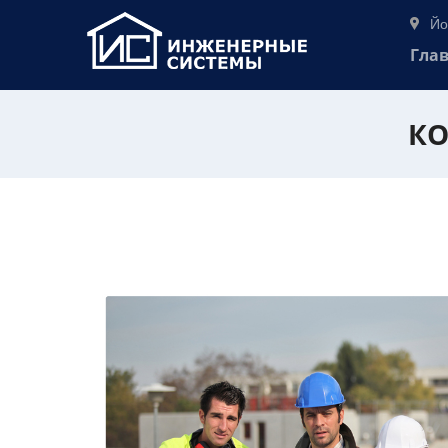
Йо
Гла
КО