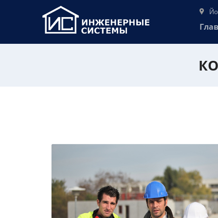
Йо
Гла
КО