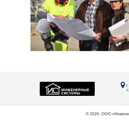
г
К
© 2026, ООО «Инжене