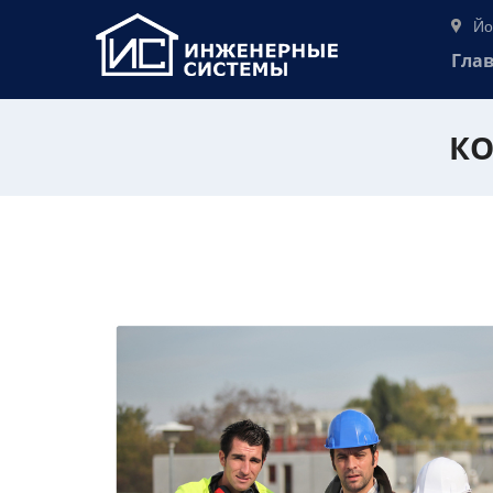
Йо
Гла
КО