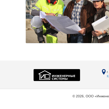
г
К
© 2026, ООО «Инжене