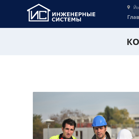
Йо
Гла
КО