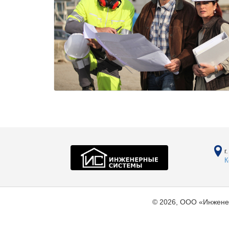
г
К
© 2026, ООО «Инжене