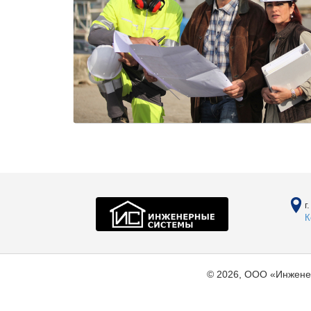
г
К
© 2026, ООО «Инжене