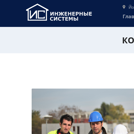
Йо
Гла
КО